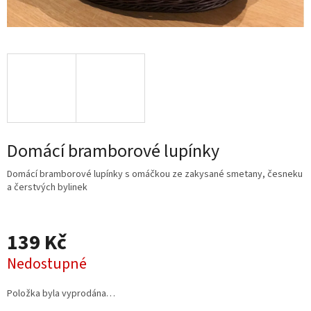
Domácí bramborové lupínky
Domácí bramborové lupínky s omáčkou ze zakysané smetany, česneku
a čerstvých bylinek
139 Kč
Měrná
cena:
Nedostupné
Položka byla vyprodána…