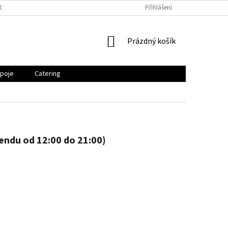
OSOBNÍCH ÚDAJŮ
Přihlášení
NÁKUPNÍ
Prázdný košík
KOŠÍK
poje
Catering
kendu od 12:00 do 21:00)