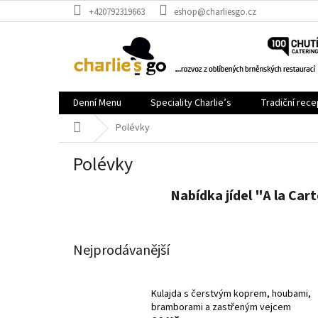
Přejít
+420792319663
eshop@charliesgo.cz
na
obsah
Denní Menu
Speciality Charlie’s
Tradiční rece
Domů
Polévky
Polévky
Nabídka jídel "A la Car
Nejprodávanější
Kulajda s čerstvým koprem, houbami,
bramborami a zastřeným vejcem