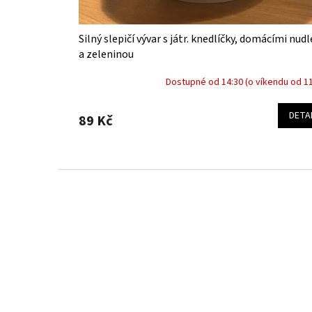
t
ů
Silný slepičí vývar s játr. knedlíčky, domácími nud
a zeleninou
Dostupné od 14:30 (o víkendu od 11
DETA
89 Kč
Z
á
p
a
t
í