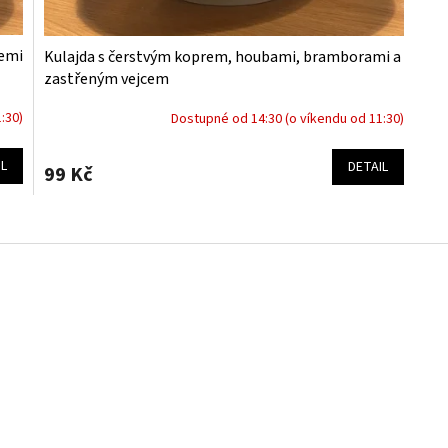
lemi
Kulajda s čerstvým koprem, houbami, bramborami a
zastřeným vejcem
:30)
Dostupné od 14:30 (o víkendu od 11:30)
IL
DETAIL
99 Kč
O
v
l
á
d
a
c
í
p
r
v
k