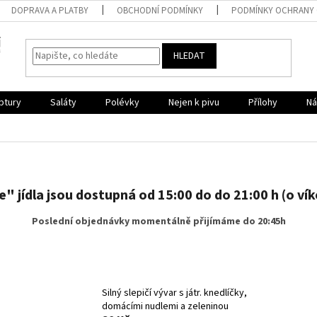
DOPRAVA A PLATBY
OBCHODNÍ PODMÍNKY
PODMÍNKY OCHRANY 
HLEDAT
ptury
Saláty
Polévky
Nejen k pivu
Přílohy
Ná
te" jídla jsou dostupná od 15:00 do do 21:00 h (o ví
Poslední objednávky momentálně přijímáme do 20:45h
Silný slepičí vývar s játr. knedlíčky,
domácími nudlemi a zeleninou