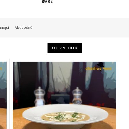
89 Kč
nější
Abecedně
OTEVŘÍT FILTR