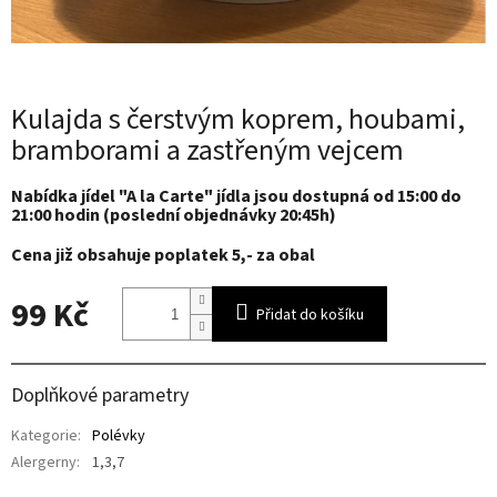
Kulajda s čerstvým koprem, houbami,
bramborami a zastřeným vejcem
Nabídka jídel "A la Carte" jídla jsou dostupná od 15:00 do
21:00 hodin (poslední objednávky 20:45h)
Cena již obsahuje poplatek 5,- za obal
99 Kč
Přidat do košíku
Měrná
cena:
Doplňkové parametry
Kategorie
:
Polévky
Alergerny
:
1,3,7