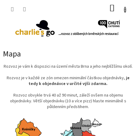
Přejít
NÁKUP
na
obsah
KOŠÍK
Mapa
Rozvoz je vám k dispozici na území města Brna a jeho nejblížšímu okolí.
Rozvoz je v každé ze zón omezen minimální částkou objednávky,
je
tedy k objednávce v určité výši zdarma.
Rozvoz obvykle trvá 40 až 90 minut, záleží ovšem na objemu
objednávky. Větší objednávku (10 a více pizz) hlaste minimálně s
půldenním předstihem.